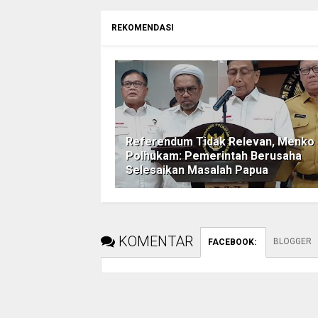
REKOMENDASI
Referendum Tidak Relevan, Menko
Polhukam: Pemerintah Berusaha
Selesaikan Masalah Papua
KOMENTAR
BLOGGER
FACEBOOK
: