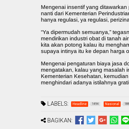
Mengenai insentif yang ditawarkan
nanti dari Kementerian Perindustr
hanya regulasi, ya regulasi, perizi
“Ya dipermudah semuanya,” tegasn
mendirikan industri obat di tanah ai
kita akan potong kalau itu mengha
supaya intinya itu ke depan harga o
Mengenai pengaturan biaya jasa do
mengatakan, kalau yang masalah i
Kementerian Kesehatan, kemudian 
menghindari adanya istilahnya gratif
LABELS:
Headline
Nasional
1494
18
BAGIKAN: