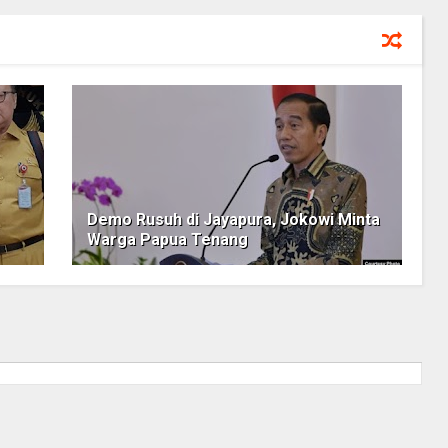
Demo Rusuh di Jayapura, Jokowi Minta
Warga Papua Tenang