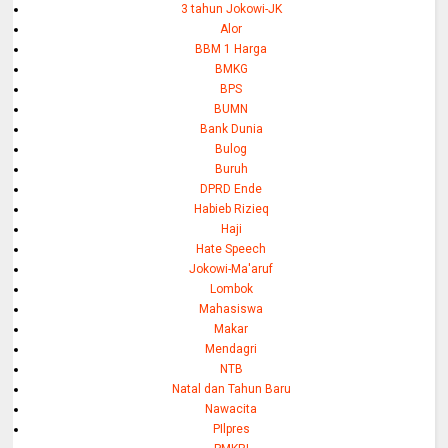
3 tahun Jokowi-JK
Alor
BBM 1 Harga
BMKG
BPS
BUMN
Bank Dunia
Bulog
Buruh
DPRD Ende
Habieb Rizieq
Haji
Hate Speech
Jokowi-Ma'aruf
Lombok
Mahasiswa
Makar
Mendagri
NTB
Natal dan Tahun Baru
Nawacita
PIlpres