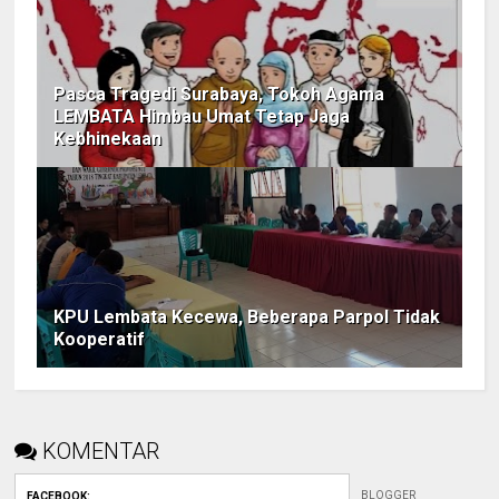
Pasca Tragedi Surabaya, Tokoh Agama
LEMBATA Himbau Umat Tetap Jaga
Kebhinekaan
KPU Lembata Kecewa, Beberapa Parpol Tidak
Kooperatif
KOMENTAR
BLOGGER
FACEBOOK
: