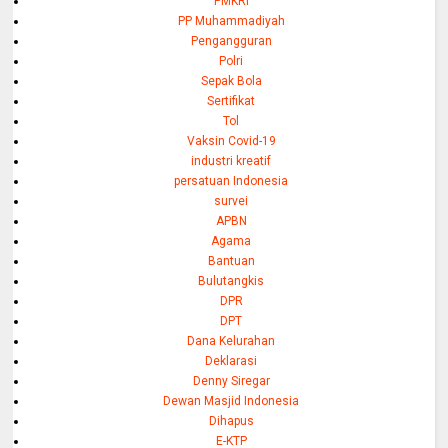
PMKRI
PP Muhammadiyah
Pengangguran
Polri
Sepak Bola
Sertifikat
Tol
Vaksin Covid-19
industri kreatif
persatuan Indonesia
survei
APBN
Agama
Bantuan
Bulutangkis
DPR
DPT
Dana Kelurahan
Deklarasi
Denny Siregar
Dewan Masjid Indonesia
Dihapus
E-KTP