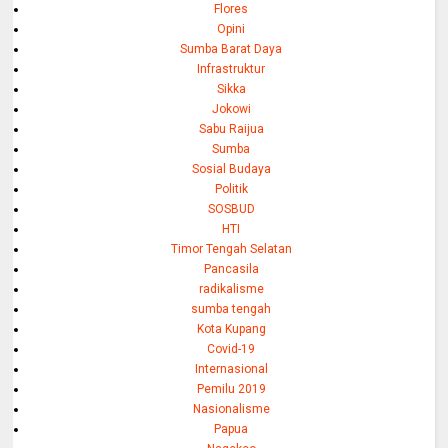
Flores
Opini
Sumba Barat Daya
Infrastruktur
Sikka
Jokowi
Sabu Raijua
Sumba
Sosial Budaya
Politik
SOSBUD
HTI
Timor Tengah Selatan
Pancasila
radikalisme
sumba tengah
Kota Kupang
Covid-19
Internasional
Pemilu 2019
Nasionalisme
Papua