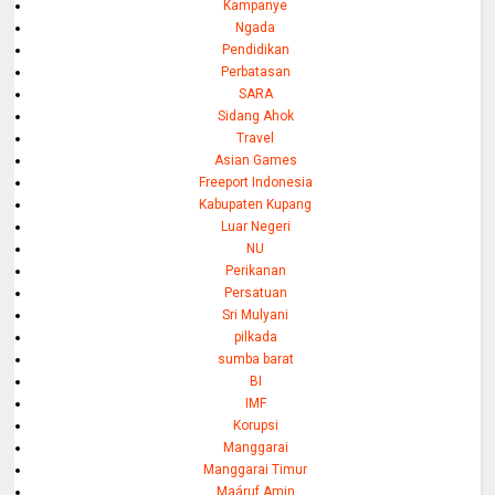
Kampanye
Ngada
Pendidikan
Perbatasan
SARA
Sidang Ahok
Travel
Asian Games
Freeport Indonesia
Kabupaten Kupang
Luar Negeri
NU
Perikanan
Persatuan
Sri Mulyani
pilkada
sumba barat
BI
IMF
Korupsi
Manggarai
Manggarai Timur
Maáruf Amin