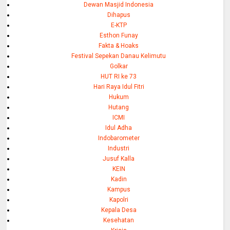
Dewan Masjid Indonesia
Dihapus
E-KTP
Esthon Funay
Fakta & Hoaks
Festival Sepekan Danau Kelimutu
Golkar
HUT RI ke 73
Hari Raya Idul Fitri
Hukum
Hutang
ICMI
Idul Adha
Indobarometer
Industri
Jusuf Kalla
KEIN
Kadin
Kampus
Kapolri
Kepala Desa
Kesehatan