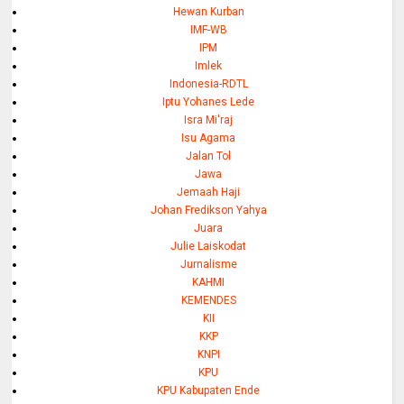
Hewan Kurban
IMF-WB
IPM
Imlek
Indonesia-RDTL
Iptu Yohanes Lede
Isra Mi'raj
Isu Agama
Jalan Tol
Jawa
Jemaah Haji
Johan Fredikson Yahya
Juara
Julie Laiskodat
Jurnalisme
KAHMI
KEMENDES
KII
KKP
KNPI
KPU
KPU Kabupaten Ende