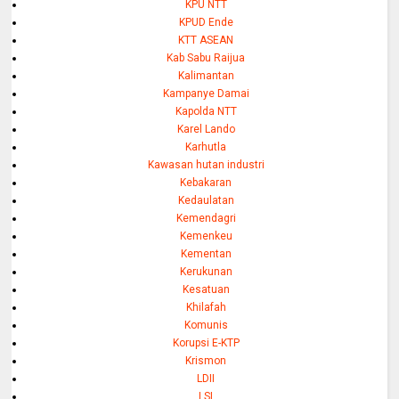
KPU NTT
KPUD Ende
KTT ASEAN
Kab Sabu Raijua
Kalimantan
Kampanye Damai
Kapolda NTT
Karel Lando
Karhutla
Kawasan hutan industri
Kebakaran
Kedaulatan
Kemendagri
Kemenkeu
Kementan
Kerukunan
Kesatuan
Khilafah
Komunis
Korupsi E-KTP
Krismon
LDII
LSI