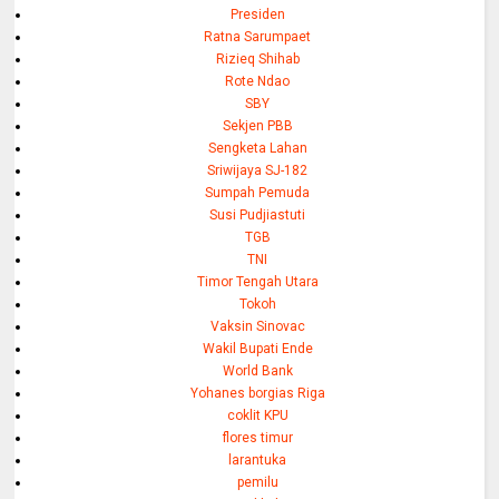
Presiden
Ratna Sarumpaet
Rizieq Shihab
Rote Ndao
SBY
Sekjen PBB
Sengketa Lahan
Sriwijaya SJ-182
Sumpah Pemuda
Susi Pudjiastuti
TGB
TNI
Timor Tengah Utara
Tokoh
Vaksin Sinovac
Wakil Bupati Ende
World Bank
Yohanes borgias Riga
coklit KPU
flores timur
larantuka
pemilu