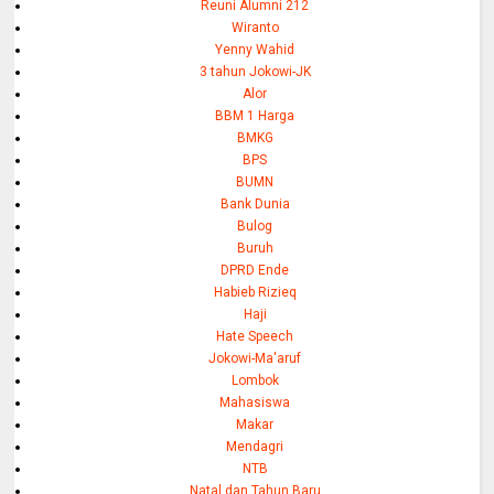
Reuni Alumni 212
Wiranto
Yenny Wahid
3 tahun Jokowi-JK
Alor
BBM 1 Harga
BMKG
BPS
BUMN
Bank Dunia
Bulog
Buruh
DPRD Ende
Habieb Rizieq
Haji
Hate Speech
Jokowi-Ma'aruf
Lombok
Mahasiswa
Makar
Mendagri
NTB
Natal dan Tahun Baru