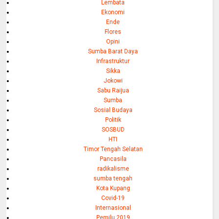
Lembata
Ekonomi
Ende
Flores
Opini
Sumba Barat Daya
Infrastruktur
Sikka
Jokowi
Sabu Raijua
Sumba
Sosial Budaya
Politik
SOSBUD
HTI
Timor Tengah Selatan
Pancasila
radikalisme
sumba tengah
Kota Kupang
Covid-19
Internasional
Pemilu 2019