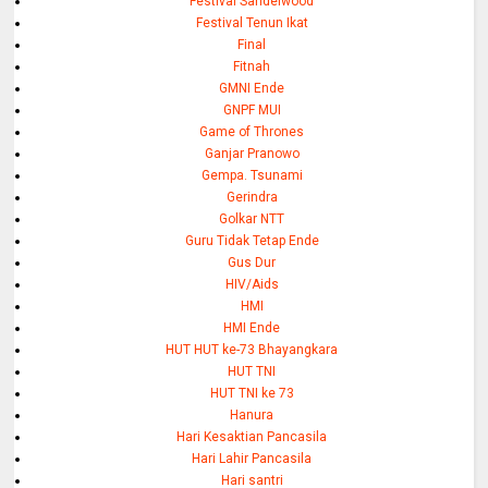
Festival Sandelwood
Festival Tenun Ikat
Final
Fitnah
GMNI Ende
GNPF MUI
Game of Thrones
Ganjar Pranowo
Gempa. Tsunami
Gerindra
Golkar NTT
Guru Tidak Tetap Ende
Gus Dur
HIV/Aids
HMI
HMI Ende
HUT HUT ke-73 Bhayangkara
HUT TNI
HUT TNI ke 73
Hanura
Hari Kesaktian Pancasila
Hari Lahir Pancasila
Hari santri