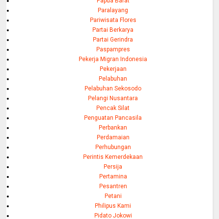
Papua Barat
Paralayang
Pariwisata Flores
Partai Berkarya
Partai Gerindra
Paspampres
Pekerja Migran Indonesia
Pekerjaan
Pelabuhan
Pelabuhan Sekosodo
Pelangi Nusantara
Pencak Silat
Penguatan Pancasila
Perbankan
Perdamaian
Perhubungan
Perintis Kemerdekaan
Persija
Pertamina
Pesantren
Petani
Philipus Kami
Pidato Jokowi