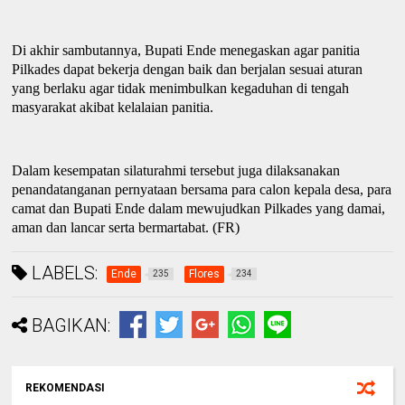
Di
akhir sambutannya
,
Bupati Ende menegaskan agar panitia
Pilkades dapat bekerja dengan baik dan berjalan sesuai aturan
yang berlaku agar tidak menimbulkan kegaduhan di tengah
masyarakat akibat kelalaian panitia.
Dalam kesempatan silaturahmi tersebut juga dilaksanakan
penandatanganan pernyataan bersama para calon kepala
d
esa,
p
ara
c
amat dan Bupati Ende dalam mewujudkan Pilkades yang damai,
aman dan lancar serta bermartabat.
(FR)
LABELS:
Ende
Flores
235
234
BAGIKAN:
REKOMENDASI