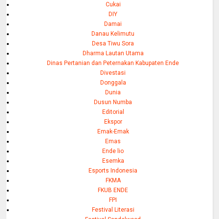
Cukai
DIY
Damai
Danau Kelimutu
Desa Tiwu Sora
Dharma Lautan Utama
Dinas Pertanian dan Peternakan Kabupaten Ende
Divestasi
Donggala
Dunia
Dusun Numba
Editorial
Ekspor
Emak-Emak
Emas
Ende lio
Esemka
Esports Indonesia
FKMA
FKUB ENDE
FPI
Festival Literasi