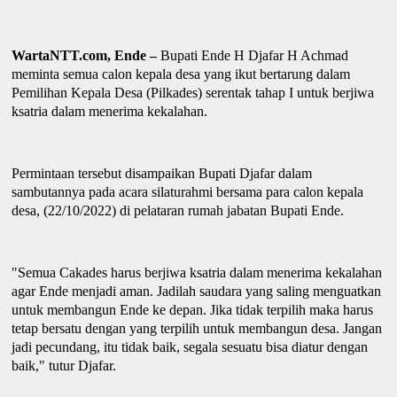
WartaNTT.com, Ende –
Bupati Ende H Djafar H Achmad
meminta semua calon kepala
d
esa yang ikut bertarung dalam
Pemilihan Kepala Desa (Pilkades) serentak tahap I untuk berjiwa
k
satria dalam menerima kekalahan.
Permintaan tersebut disampaikan Bupati Djafar dalam
sambutannya pada acara silaturahmi bersama para calon kepala
d
esa,
(22/10/2022) di pelataran rumah jabatan Bupati Ende.
"Semua Cakades harus berjiwa ksatria dalam menerima kekalahan
agar Ende menjadi aman. Jadilah saudara y
an
g saling menguatkan
untuk membangun Ende ke depan. Jika tidak terpilih maka harus
tetap bersatu dengan yang terpilih untuk membangun desa. Jangan
jadi pecundang, itu tidak baik, segala sesuatu bisa diatur dengan
baik
,
"
t
utur Djafar.