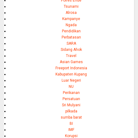
Polres Ende
Tsunami
Alrosa
Kampanye
Ngada
Pendidikan
Perbatasan
SARA
Sidang Ahok
Travel
Asian Games
Freeport Indonesia
Kabupaten Kupang
Luar Negeri
NU
Perikanan
Persatuan
Sri Mulyani
pilkada
sumba barat
BI
IMF
Korupsi