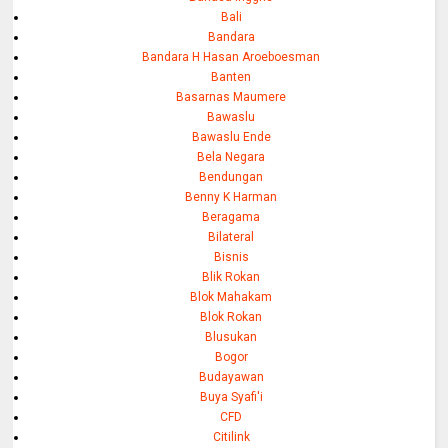
Bali
Bandara
Bandara H Hasan Aroeboesman
Banten
Basarnas Maumere
Bawaslu
Bawaslu Ende
Bela Negara
Bendungan
Benny K Harman
Beragama
Bilateral
Bisnis
Blik Rokan
Blok Mahakam
Blok Rokan
Blusukan
Bogor
Budayawan
Buya Syafi'i
CFD
Citilink