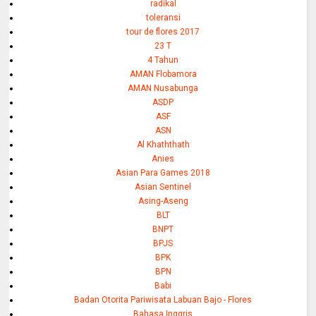
radikal
toleransi
tour de flores 2017
23 T
4 Tahun
AMAN Flobamora
AMAN Nusabunga
ASDP
ASF
ASN
Al Khaththath
Anies
Asian Para Games 2018
Asian Sentinel
Asing-Aseng
BLT
BNPT
BPJS
BPK
BPN
Babi
Badan Otorita Pariwisata Labuan Bajo - Flores
Bahasa Inggris