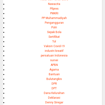
Nawacita
PIlpres
PMKRI
PP Muhammadiyah
Pengangguran
Polri
Sepak Bola
Sertifikat
Tol
Vaksin Covid-19
industri kreatif
persatuan Indonesia
survei
APBN
Agama
Bantuan
Bulutangkis
DPR
DPT
Dana Kelurahan
Deklarasi
Denny Siregar